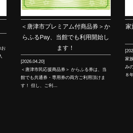
＜唐津市プレミアム付商品券＞か
家
らふるPay、当館でも利用開始し
ます！
のお
[202
入
家
[2026.04.20]
み
＜唐津市民応援商品券＞ からふる券は、当
８
館でも共通券・専用券の両方ご利用頂けま
す！ 但し、ご利…