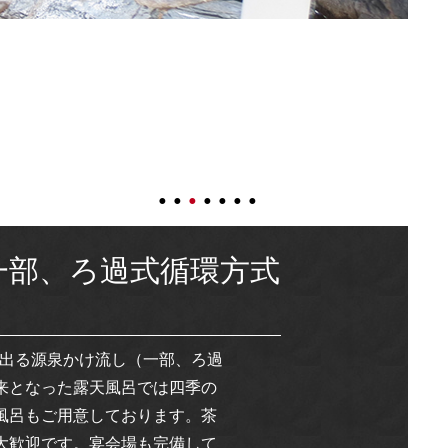
一部、ろ過式循環方式
き出る源泉かけ流し（一部、ろ過
来となった露天風呂では四季の
風呂もご用意しております。茶
大歓迎です。宴会場も完備して