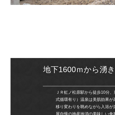
地下1600ｍから
ＪＲ虹ノ松原駅から徒歩10分、
式循環有り）温泉は美肌効果が
移り変わりを眺めながら入浴が
屋自慢の地産地消の美味しい食