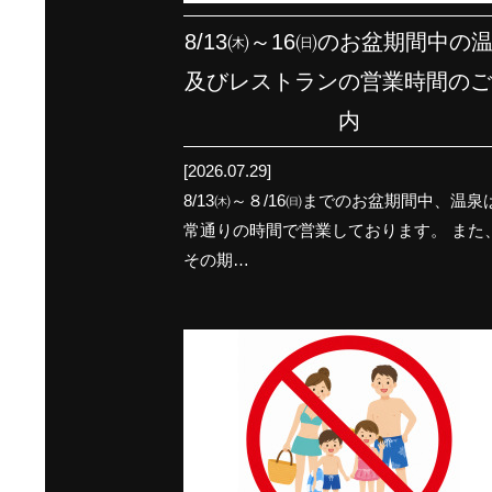
8/13㈭～16㈰のお盆期間中の
及びレストランの営業時間の
内
[2026.07.29]
8/13㈭～８/16㈰までのお盆期間中、温泉
常通りの時間で営業しております。 また
その期…