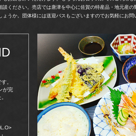
相談ください。売店では唐津を中心に佐賀の特産品・地元産の
しょうか。団体様には送迎バスもございますのでお気軽にお問
ND
です。
ランが完
た。
.O>
土・