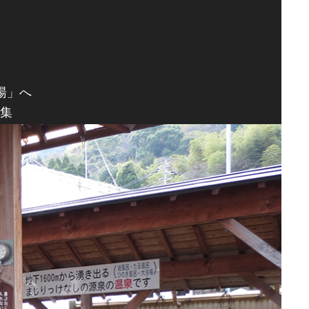
湯」へ
集