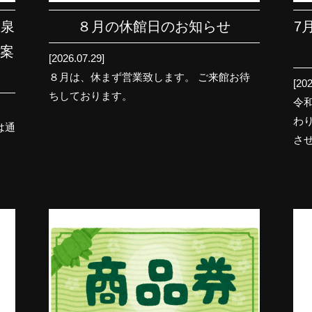
温泉
８月の休館日のお知らせ
7
ご案
[2026.07.29]
８月は、休まず営業致します。 ご来館お待
[202
ちしております。
令
わ
は通
さ
、